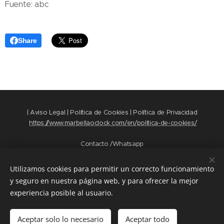
Fuente: abc
Share
| Aviso Legal | Política de Cookies | Política de Privacidad
https://www.marbellaoclock.com/en/politica-de-cookies/
Contacto /Whatsapp
+34 669 39 89 35
+34 658 82 86 30
Utilizamos cookies para permitir un correcto funcionamiento
y seguro en nuestra página web, y para ofrecer la mejor
www.marbellaoclock.com
Cookies
experiencia posible al usuario.
Idiomas
Aceptar solo lo necesario
Aceptar todo