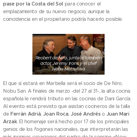
pase por la Costa del Sol
para conocer el
emplazamiento de su nuevo negocio, aunque la
coincidencia en el propietario podría hacerlo posible.
Reobert de Niro, junto al también
actor Jeremy Irons y el chef
Nobu Matsuhisa
El que sí estará en Marbella será el socio de De Niro,
Nobu San. A finales de marzo -del 27 al 31-, la alta cocina
española le rendirá tributo en las cocinas de Dani García.
Al evento está previsto que asistan cocineros de la talla
Ferrán Adriá
Joan Roca
José Andrés
Juan Mari
de
,
,
o
Arzak
. El homenaje será hecho por 17 de los principales
genios de los fogones nacionales, que interpretarán las
más insignes creaciones del padre de la concina «New