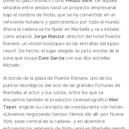
«Nobu San»
universo gastronómico como
. De aquella
simpatía entre ambos nació un proyecto empresarial
bajo el nombre de Nobu, que se ha convertido en un
referente hotelero y gastronómico por todo el mundo.
Ahora la cadena se ha fijado en Marbella y va a instalar,
Jorge Manzur
como anunció
, director del hotel Puente
Romano, un «hotel boutique» en las entrañas del lujoso
resort. De hecho, el lugar elegido es justo encima de la
Dani García
zona que ocupa
con sus dos estrellas
Michelín.
Al borde de la plaza de Puente Romano, uno de los
puntos neurálgicos del ocio de las grandes fortunas de
Marbella, el actor y sus socios, entre los que se
Meir
encuentra también el productor cinematográfico
Teper
, erigirán su concepto de «restaurante con hotel».
«Llevamos negociando tiempo. Hemos ido allí -por Nueva
York, sede central de la cadena-, y en diciembre
estuvieron los emisarios de Nobu aquí en Marbella viendo