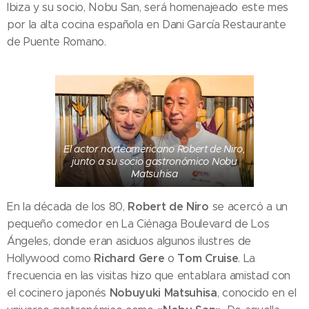
Ibiza y su socio, Nobu San, será homenajeado este mes
por la alta cocina española en Dani García Restaurante
de Puente Romano.
El actor norteamericano Robert de Niro,
junto a su socio gastronómico Nobu
Matsuhisa
Robert de Niro
En la década de los 80,
se acercó a un
pequeño comedor en La Ciénaga Boulevard de Los
Ángeles, donde eran asiduos algunos ilustres de
Richard Gere
Tom Cruise
Hollywood como
o
. La
frecuencia en las visitas hizo que entablara amistad con
Nobuyuki Matsuhisa
el cocinero japonés
, conocido en el