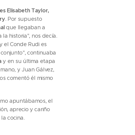
s Elisabeth Taylor,
ry
. Por supuesto
al
que llegaban a
a historia", nos decía.
y el Conde Rudi es
 conjunto", continuaba
a
y en su última etapa
omano, y Juan Gálvez,
 nos comentó él mismo
omo apuntábamos, el
ón, aprecio y cariño
la cocina.