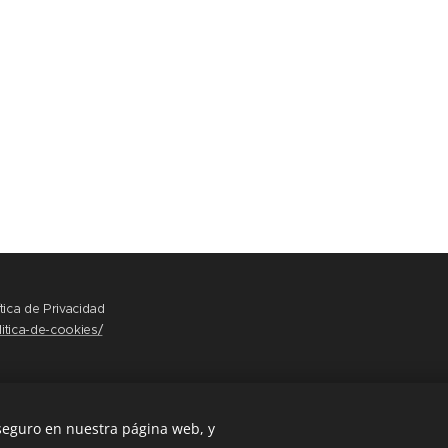
ítica de Privacidad
itica-de-cookies/
 seguro en nuestra página web, y
s