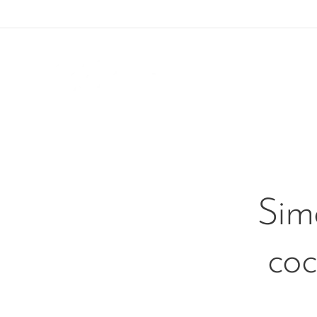
Simó
coc