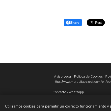
Share
| Aviso Legal | Política de Cookies | Pol
https://www.marbellaoclock.com/en/pol
Contacto /Whatsapp
+34 669 39 89 35
+34 658 82 86 30
Utilizamos cookies para permitir un correcto funcionamiento y
www.marbellaoclock.com
Cookie