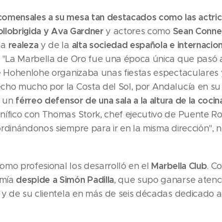
comensales a su mesa tan destacados como las actrice
Lollobrigida y Ava Gardner
Sean Conne
y actores como
realeza
alta sociedad española e internacion
la
y de la
 "La Marbella de Oro fue una época única que pasó a l
de Hohenlohe organizaba unas fiestas espectaculares 
cho mucho por la Costa del Sol, por Andalucía en su
férreo defensor de una sala a la altura de la cocin
e un
nífico con Thomas Stork, chef ejecutivo de Puente R
rdinándonos siempre para ir en la misma dirección",
Marbella Club
como profesional los desarrolló en el
. C
despide a Simón Padilla
omía
, que supo ganarse atenci
 y de su clientela en más de seis décadas dedicado a 