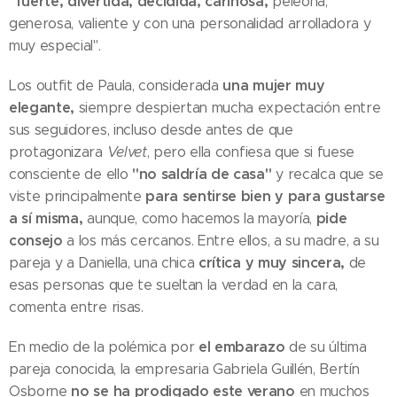
"fuerte, divertida, decidida, cariñosa,
peleona,
generosa, valiente y con una personalidad arrolladora y
muy especial".
una mujer muy
Los outfit de Paula, considerada
elegante,
siempre despiertan mucha expectación entre
sus seguidores, incluso desde antes de que
protagonizara
Velvet
, pero ella confiesa que si fuese
"no saldría de casa"
consciente de ello
y recalca que se
para sentirse bien y para gustarse
viste principalmente
a sí misma,
pide
aunque, como hacemos la mayoría,
consejo
a los más cercanos. Entre ellos, a su madre, a su
crítica y muy sincera,
pareja y a Daniella, una chica
de
esas personas que te sueltan la verdad en la cara,
comenta entre risas.
el embarazo
En medio de la polémica por
de su última
pareja conocida, la empresaria Gabriela Guillén, Bertín
no se ha prodigado este verano
Osborne
en muchos