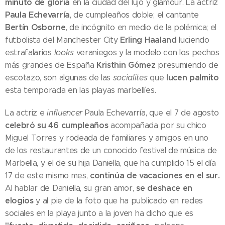
minuto de gloria
en la ciudad del lujo y glamour. La actriz
Paula Echevarría
, de cumpleaños doble; el cantante
Bertín Osborne
, de incógnito en medio de la polémica; el
Erling Haaland
futbolista del Manchester City
luciendo
estrafalarios
looks
veraniegos y la modelo con los pechos
Kristhin Gómez
más grandes de España
presumiendo de
lucen palmito
escotazo, son algunas de las
socialites
que
esta temporada en las playas marbellíes.
La actriz e
influencer
Paula Echevarría, que el 7 de agosto
celebró su 46 cumpleaños
acompañada por su chico
Miguel Torres y rodeada de familiares y amigos en uno
de los restaurantes de un conocido festival de música de
Marbella, y el de su hija Daniella, que ha cumplido 15 el día
continúa de vacaciones en el sur.
17 de este mismo mes,
se deshace en
Al hablar de Daniella, su gran amor,
elogios
y al pie de la foto que ha publicado en redes
sociales en la playa junto a la joven ha dicho que es