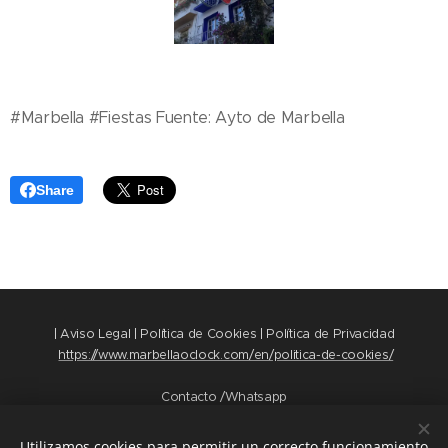
#Marbella #Fiestas Fuente: Ayto de Marbella
Share
| Aviso Legal | Política de Cookies | Política de Privacidad
https://www.marbellaoclock.com/en/politica-de-cookies/
Contacto /Whatsapp
+34 669 39 89 35
+34 658 82 86 30
Utilizamos cookies para permitir un correcto funcionamiento