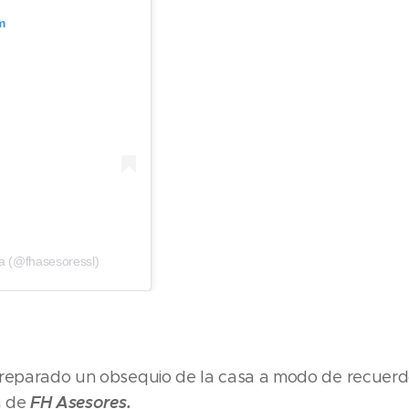
m
a (@fhasesoressl)
preparado un obsequio de la casa a modo de recuerdo
FH Asesores.
a de