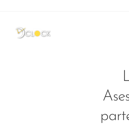
Ases
part