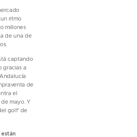
mercado
 un ritmo
o millones
nta de una de
os.
está captando
o gracias a
 Andalucía
ompraventa de
ntra el
9 de mayo. Y
el golf' de
están
a