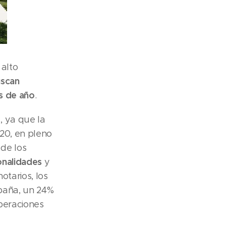
 alto
uscan
s de año
.
, ya que la
20, en pleno
 de los
ionalidades
y
otarios, los
paña, un 24%
peraciones