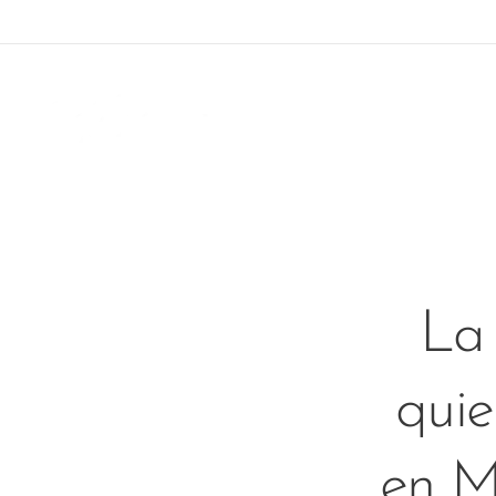
La
quie
en M