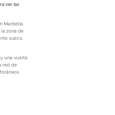
a ver las
n Marbella.
n la zona de
nte sueco,
y una vuelta
a red de
 foráneos