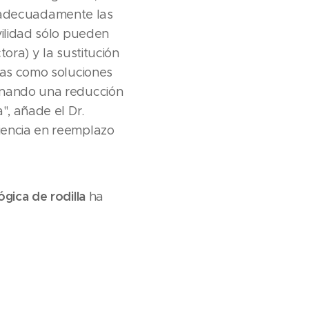
ar adecuadamente las
vilidad sólo pueden
ora) y la sustitución
idas como soluciones
ionando una reducción
", añade el Dr.
iencia en reemplazo
ógica de rodilla
ha