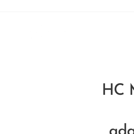
HC M
adq