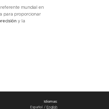
, referente mundial en
ca para proporcionar
precisión
y la
Idiomas
Español
English