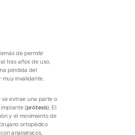
demás de permitir
al tras años de uso,
na pérdida del
r muy invalidante.
e se extrae una parte o
prótesis
 implante (
). El
nción y el movimiento de
cirujano ortopédico
 con analgésicos,