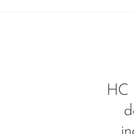
HC 
d
i