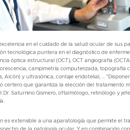
celencia en el cuidado de la salud ocular de sus pac
ón tecnológica puntera en el diagnóstico de enferme
ia óptica estructural (OCT), OCT angiografía (OCTA)
orescencia, campimetría computerizada, topografía c
, Alcón) y ultrasónica, contaje endotelial, ... "Dispon
ico certero que garantiza la elección del tratamient
Dr. Saturnino Gismero, oftalmólogo, retinólogo y jefe 
a.
n es extensible a una aparatología que permite el tr
pectro de la patología ocular. Y en combinación con 