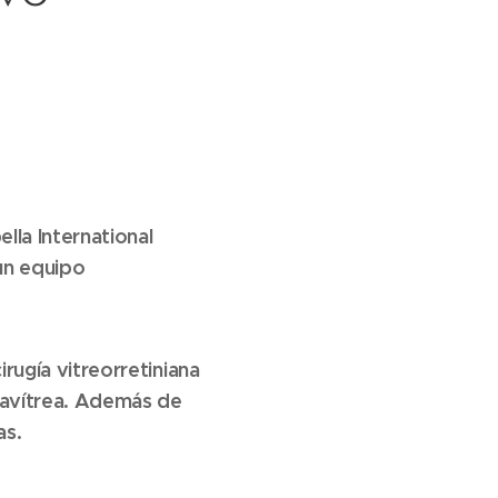
la International
un equipo
rugía vitreorretiniana
travítrea. Además de
as.