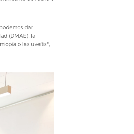
) "podemos dar
ad (DMAE), la
iopía o las uveítis",