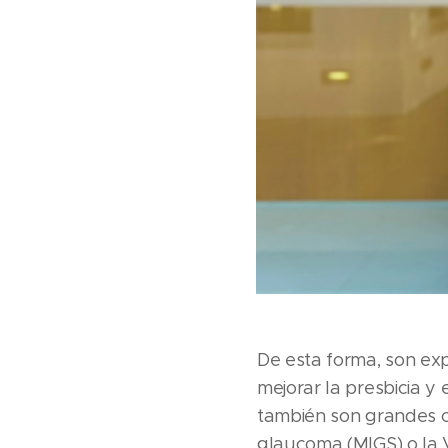
De esta forma, son exp
mejorar la presbicia y 
también son grandes c
glaucoma (MIGS) o la V