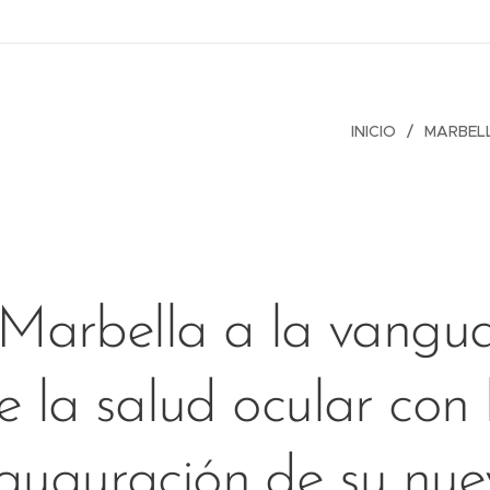
INICIO
MARBEL
Marbella a la vangua
e la salud ocular con 
nauguración de su nue