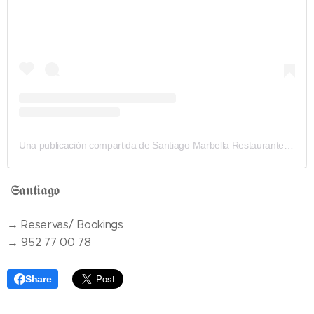
Una publicación compartida de Santiago Marbella Restaurante (@rest.santiago.marbella)
𝕾𝖆𝖓𝖙𝖎𝖆𝖌𝖔
→ Reservas/ Bookings
→ 952 77 00 78
Share