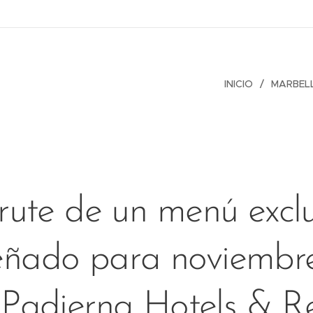
INICIO
MARBEL
rute de un menú excl
eñado para noviembr
 Padierna Hotels & R