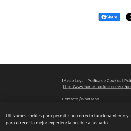
Share
| Aviso Legal | Política de Cookies | Pol
https://www.marbellaoclock.com/en/pol
Contacto /Whatsapp
+34 669 39 89 35
+34 658 82 86 30
Utilizamos cookies para permitir un correcto funcionamiento y
www.marbellaoclock.com
Cookie
para ofrecer la mejor experiencia posible al usuario.