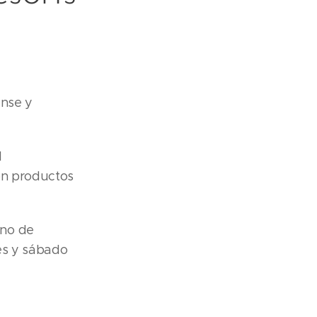
ense y
l
on productos
ano de
nes y sábado