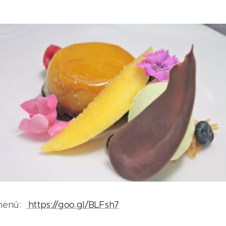
 menú:
https://goo.gl/BLFsh7